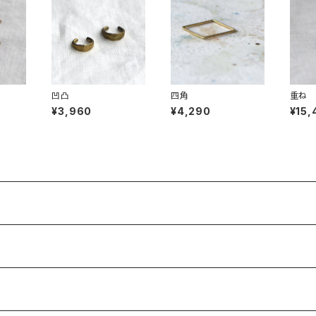
凹凸
四角
重ね
¥3,960
¥4,290
¥15,