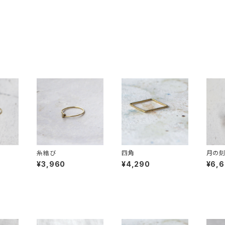
糸結び
四角
月の
¥3,960
¥4,290
¥6,