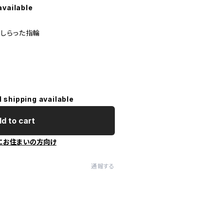
available
しらった指輪
l shipping available
d to cart
にお住まいの方向け
通報する