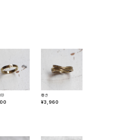
刻印
巻き
600
¥3,960